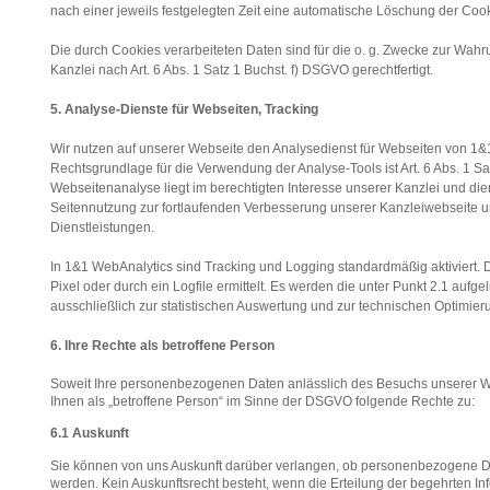
nach einer jeweils festgelegten Zeit eine automatische Löschung der Cook
Die durch Cookies verarbeiteten Daten sind für die o. g. Zwecke zur Wahr
Kanzlei nach Art. 6 Abs. 1 Satz 1 Buchst. f) DSGVO gerechtfertigt.
5. Analyse-Dienste für Webseiten, Tracking
Wir nutzen auf unserer Webseite den Analysedienst für Webseiten von 1&
Rechtsgrundlage für die Verwendung der Analyse-Tools ist Art. 6 Abs. 1 S
Webseitenanalyse liegt im berechtigten Interesse unserer Kanzlei und dien
Seitennutzung zur fortlaufenden Verbesserung unserer Kanzleiwebseite 
Dienstleistungen.
In 1&1 WebAnalytics sind Tracking und Logging standardmäßig aktiviert.
Pixel oder durch ein Logfile ermittelt. Es werden die unter Punkt 2.1 aufg
ausschließlich zur statistischen Auswertung und zur technischen Optimi
6. Ihre Rechte als betroffene Person
Soweit Ihre personenbezogenen Daten anlässlic
h des Besuchs unserer W
Ihnen als „betroffene Person“ im Sinne der DSGVO folgende Rechte zu:
6.1 Auskunft
Sie können von uns Auskunft darüber verlangen, ob personenbezogene Da
werden. Kein Auskunftsrecht besteht, wenn die Erteilung der begehrten I