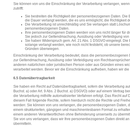
Sie können von uns die Einschränkung der Verarbeitung verlangen, wen
zutrifft:
Sie bestreiten die Richtigkeit der personenbezogenen Daten. Die 
die Dauer verlangt werden, die es uns ermöglicht, die Richtigkeit 
Die Verarbeitung ist unrechtmäßig und Sie verlangen statt Löschu
personenbezogenen Daten.
Ihre personenbezogenen Daten werden von uns nicht länger für di
Sie jedoch zur Geltendmachung, Ausübung oder Verteidigung von
Sie haben Widerspruch gem. Art. 21 Abs. 1 DSGVO eingelegt. Die
solange verlangt werden, wie noch nicht feststeht, ob unsere ber
Gründen überwiegen.
Einschränkung der Verarbeitung bedeutet, dass die personenbezogenen Da
zur Geltendmachung, Ausübung oder Verteidigung von Rechtsan­sprüchen
anderen natürlichen oder juristischen Person oder aus Gründen eines wich
verarbeitet werden. Bevor wir die Einschränkung aufheben, haben wir die P
6.5 Datenübertragbarkeit
Sie haben ein Recht auf Datenübertragbarkeit, sofern die Verarbeitung auf I
Buchst. a) oder Art. 9 Abs. 2 Buchst. a) DSGVO) oder auf einem Vertrag be
die Verarbeitung mithilfe automatisierter Verfahren erfolgt. Das Recht auf 
diesem Fall folgende Rechte, sofern hierdurch nicht die Rechte und Freih
werden: Sie können von uns verlangen, die personenbezogenen Daten, die 
einem strukturierten, gängigen und maschinenlesbaren Format zu erhalte
einem anderen Verantwortlichen ohne Behinderung unserseits zu übermit
Sie von uns verlangen, dass wir Ihre personenbezogenen Daten direkt an
übermitteln.