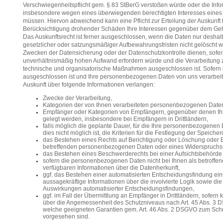
Verschwiegenheitspflicht gem. § 83 StBerG verstoßen würde oder die Inf
insbesondere wegen eines überwiegenden berechtigten Interesses eines 
müssen. Hiervon abweichend kann eine Pflicht zur Erteilung der Auskunf
Berücksichtigung drohender Schäden Ihre Interessen gegenüber dem Ge
Das Auskunftsrecht ist ferner ausgeschlossen, wenn die Daten nur deshalb
gesetzlicher oder satzungsmäßiger Aufbewahrungsfristen nicht gelöscht w
Zwecken der Datensicherung oder der Datenschutzkontrolle dienen, sofern
unverhältnismäßig hohen Aufwand erfordern würde und die Verarbeitung
technische und organisatorische Maßnahmen ausgeschlossen ist. Sofern in
ausgeschlossen ist und Ihre personenbezogenen Daten von uns verarbeit
Auskunft über folgende Informationen verlangen:
Zwecke der Verarbeitung,
Kategorien der von Ihnen verarbeiteten personenbezogenen Date
Empfänger oder Kategorien von Empfängern, gegenüber denen I
gelegt werden, insbesondere bei Empfängern in Drittländern,
falls möglich die geplante Dauer, für die Ihre personenbezogenen 
dies nicht möglich ist, die Kriterien für die Festlegung der Speicher
das Bestehen eines Rechts auf Berichtigung oder Löschung oder 
betreffenden personenbezogenen Daten oder eines Widerspruchsr
das Bestehen eines Beschwerderechts bei einer Aufsichtsbehörde 
sofern die personenbezogenen Daten nicht bei Ihnen als betroffe
verfügbaren Informationen über die Datenherkunft,
ggf. das Bestehen einer automatisierten Entscheidungsfindung eins
aussagekräftige Informationen über die involvierte Logik sowie di
Auswirkungen automatisierter Entscheidungsfindungen,
ggf. im Fall der Übermittlung an Empfänger in Drittländern, sofer
über die Angemessenheit des Schutzniveaus nach Art. 45 Abs. 3 D
welche geeigneten Garantien gem. Art. 46 Abs. 2 DSGVO zum Sc
vorgesehen sind.