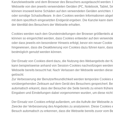
Kanzleiwebseite und dem Browser des Besuchers ausgetauscht werden.
Webseite von den jeweils verwendeten Geräten (PC, Notebook, Tablet, Sm
können insoweit keine Schäden auf den verwendeten Geräten anrichten. I
oder sonstige Schadsoftware. In den Cookies werden Informationen abge
mit dem spezifisch eingesetzten Endgerät ergeben. Die Kanzlei kann damit
der Identität des Besuchers der Webseite erhalten.
Cookies werden nach den Grundeinstellungen der Browser größtenteils ak
können so eingerichtet werden, dass Cookies entweder auf den verwendet
oder dass jeweils ein besonderer Hinweis erfolgt, bevor ein neuer Cookie 
hingewiesen, dass die Deaktivierung von Cookies dazu führen kann, dass 
bestmöglich genutzt werden können.
Der Einsatz von Cookies dient dazu, die Nutzung des Webangebots der Kan
kann beispielsweise anhand von Session-Cookies nachvollzogen werden,
Webseite bereits besucht hat. Nach Verlassen der Webseite werden dies
gelöscht.
Zur Verbesserung der Benutzerfreundlichkeit werden temporäre Cookies e
vorübergehenden Zeitraum auf dem Gerät des Besuchers gespeichert. Be
automatisch erkannt, dass der Besucher die Seite bereits zu einem früher
Eingaben und Einstellungen dabei vorgenommen wurden, um diese nicht
Der Einsatz von Cookies erfolgt außerdem, um die Aufrufe der Webseite z
Zwecke der Verbesserung des Angebotes zu analysieren. Diese Cookies 
Besuch automatisch zu erkennen, dass die Webseite bereits zuvor vom Be