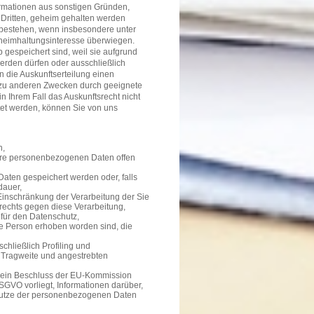
ormationen aus sonstigen Gründen,
Dritten, geheim gehalten werden
t bestehen, wenn insbesondere unter
heimhaltungsinteresse überwiegen.
 gespeichert sind, weil sie aufgrund
erden dürfen oder ausschließlich
 die Auskunftserteilung einen
 zu anderen Zwecken durch geeignete
 Ihrem Fall das Auskunftsrecht nicht
et werden, können Sie von uns
n,
hre personenbezogenen Daten offen
Daten gespeichert werden oder, falls
dauer,
Einschränkung der Verarbeitung der Sie
echts gegen diese Verarbeitung,
für den Datenschutz,
ne Person erhoben worden sind, die
chließlich Profiling und
e Tragweite und angestrebten
n kein Beschluss der EU-Kommission
SGVO vorliegt, Informationen darüber,
hutze der personenbezogenen Daten