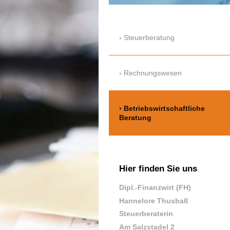
Steuerberatung
Rechnungswesen
Betriebswirtschaftliche
Beratung
Hier finden Sie uns
Dipl.-Finanzwirt (FH)
Hannelore Thusbaß
Steuerberaterin
Am Salzstadel 2